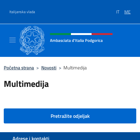
Go to content
IT
ME
Italijanska vlada
Header, social and menu of site
Ambasciata d'Italia Podgorica
Sito Ufficiale Ambasciata d'Italia a Podgoric
Početna strana
>
Novosti
>
Multimedija
Multimedija
Pretražite odjeljak
Footer section
Adrese i kontakti