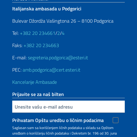
Italijanska ambasada u Podgorici
Bulevar Džordža Vašingtona 26 – 8100 Podgorica
Tel:
+382 20 234661
/
2
/
4
Faks:
+382 20 234663
E-mail:
segreteria.podgorica@esteri.it
PEC:
amb.podgorica@cert.esteri.it
Kancelarije Ambasade
Prijavite se za naš bilten
Unesite vašu e-mail adresu
Prihvatam Opštu uredbu o ličnim podacima
Saglasan sam sa korišćenjem ličnih podataka u skladu sa Opštom
uredbom o korišćenju ličnih podataka i Dekretom br. 196 od 30. juna