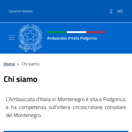
Salta al contenuto
IT
ME
Governo Italiano
Intestazione sito, social e menù
Ambasciata d'Italia Podgorica
Sito Ufficiale Ambasciata d'Italia a Podgoric
Home
>
Chi siamo
Chi siamo
L’Ambasciata d’Italia in Montenegro è sita a Podgorica,
e ha competenza sull’intera circoscrizione consolare
del Montenegro.