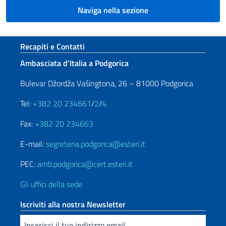
Naviga nella sezione
Sezione footer
Recapiti e Contatti
Ambasciata d’Italia a Podgorica
Bulevar Džordža Vašingtona, 26 – 81000 Podgorica
Tel:
+382 20 234661
/
2
/
4
Fax:
+382 20 234663
E-mail:
segreteria.podgorica@esteri.it
PEC:
amb.podgorica@cert.esteri.it
Gli uffici della sede
Iscriviti alla nostra Newsletter
Inserisci la tua email