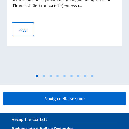
d’Identità Elettronica (CIE) emessa...
Validità illimitata delle CIE emesse in favore di cittadini ul
Leggi
Naviga nella sezione
Sezione footer
Recapiti e Contatti
Ambasciata d’Italia a Podgorica