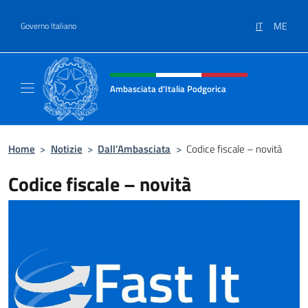
Salta al contenuto
IT
ME
Governo Italiano
Intestazione sito, social e menù
Ambasciata d'Italia Podgorica
Sito Ufficiale Ambasciata d'Italia a Podgoric
Home
>
Notizie
>
Dall’Ambasciata
>
Codice fiscale – novità
Codice fiscale – novità