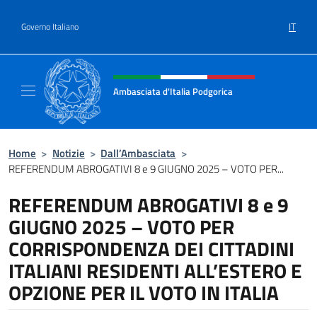
Salta al contenuto
IT
Governo Italiano
Intestazione sito, social e menù
Ambasciata d'Italia Podgorica
Sito Ufficiale Ambasciata d'Italia a Podgoric
Home
>
Notizie
>
Dall’Ambasciata
>
REFERENDUM ABROGATIVI 8 e 9 GIUGNO 2025 – VOTO PER...
REFERENDUM ABROGATIVI 8 e 9
GIUGNO 2025 – VOTO PER
CORRISPONDENZA DEI CITTADINI
ITALIANI RESIDENTI ALL’ESTERO E
OPZIONE PER IL VOTO IN ITALIA