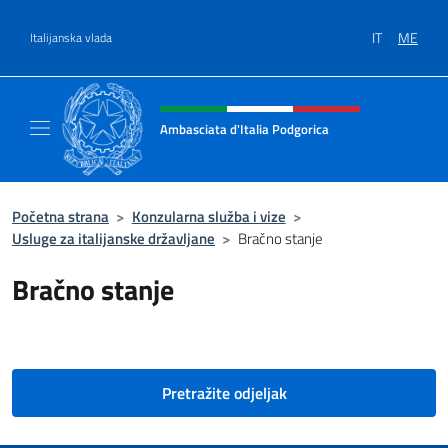
Go to content
IT
ME
Italijanska vlada
Header, social and menu of site
Ambasciata d'Italia Podgorica
Sito Ufficiale Ambasciata d'Italia a Podgoric
Početna strana
>
Konzularna služba i vize
>
Usluge za italijanske državljane
>
Bračno stanje
Bračno stanje
Pretražite odjeljak