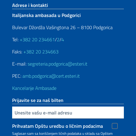
Footer section
Adrese i kontakti
Italijanska ambasada u Podgorici
Bulevar Džordža Vašingtona 26 – 8100 Podgorica
Tel:
+382 20 234661
/
2
/
4
Faks:
+382 20 234663
E-mail:
segreteria.podgorica@esteri.it
PEC:
amb.podgorica@cert.esteri.it
Kancelarije Ambasade
Prijavite se za naš bilten
Unesite vašu e-mail adresu
Prihvatam Opštu uredbu o ličnim podacima
Saglasan sam sa korišćenjem ličnih podataka u skladu sa Opštom