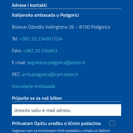
Footer section
Adrese i kontakti
Italijanska ambasada u Podgorici
Bulevar Džordža Vašingtona 26 – 8100 Podgorica
Tel:
+382 20 234661
/
2
/
4
Faks:
+382 20 234663
E-mail:
segreteria.podgorica@esteri.it
PEC:
amb.podgorica@cert.esteri.it
Kancelarije Ambasade
Prijavite se za naš bilten
Unesite vašu e-mail adresu
Prihvatam Opštu uredbu o ličnim podacima
Saglasan sam sa korišćenjem ličnih podataka u skladu sa Opštom