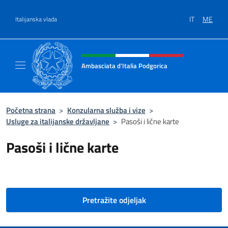
Go to content
IT
ME
Italijanska vlada
Header, social and menu of site
Ambasciata d'Italia Podgorica
Sito Ufficiale Ambasciata d'Italia a Podgoric
Početna strana
>
Konzularna služba i vize
>
Usluge za italijanske državljane
>
Pasoši i lične karte
Pasoši i lične karte
Pretražite odjeljak