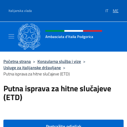
Go to content
IT
ME
Italijanska vlada
Header, social and menu of site
Ambasciata d'Italia Podgorica
Sito Ufficiale Ambasciata d'Italia a Podgoric
Početna strana
>
Konzularna služba i vize
>
Usluge za italijanske državljane
>
Putna isprava za hitne slučajeve (ETD)
Putna isprava za hitne slučajeve
(ETD)
Pretražite odjeljak