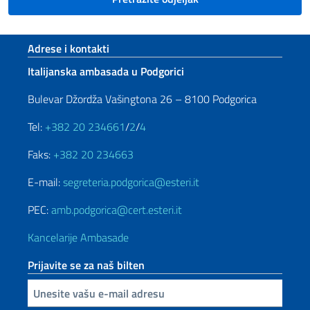
Footer section
Adrese i kontakti
Italijanska ambasada u Podgorici
Bulevar Džordža Vašingtona 26 – 8100 Podgorica
Tel:
+382 20 234661
/
2
/
4
Faks:
+382 20 234663
E-mail:
segreteria.podgorica@esteri.it
PEC:
amb.podgorica@cert.esteri.it
Kancelarije Ambasade
Prijavite se za naš bilten
Unesite vašu e-mail adresu