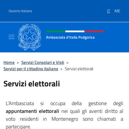
Salta al contenuto
IT
ME
Governo Italiano
Intestazione sito, social e menù
Ambasciata d'Italia Podgorica
Sito Ufficiale Ambasciata d'Italia a Podgoric
Home
>
Servizi Consolari e Visti
>
Servizi per il cittadino italiano
>
Servizi elettorali
Servizi elettorali
L’Ambasciata si occupa della gestione degli
appuntamenti elettorali
nei quali gli aventi diritto al
voto residenti in Montenegro sono chiamati a
partecipare.