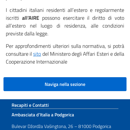
I cittadini italiani residenti all’estero e regolarmente
iscritti
all’AIRE
possono esercitare il diritto di voto
all’estero nel luogo di residenza, alle condizioni
previste dalla legge.
Per approfondimenti ulteriori sulla normativa, si potrà
consultare il
sito
del Ministero degli Affari Esteri e della
Cooperazione Internazionale
Naviga nella sezione
Sezione footer
Recapiti e Contatti
Ambasciata d’Italia a Podgorica
Bulevar Džordža Vašingtona, 26 – 81000 Podgorica