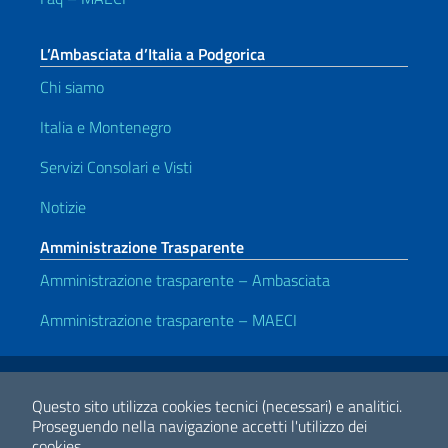
L’Ambasciata d’Italia a Podgorica
Chi siamo
Italia e Montenegro
Servizi Consolari e Visti
Notizie
Amministrazione Trasparente
Amministrazione trasparente – Ambasciata
Amministrazione trasparente – MAECI
Link Utili
Note legali
Privacy e cookie policy
Dichiarazione di accessibilità
Questo sito utilizza cookies tecnici (necessari) e analitici.
Proseguendo nella navigazione accetti l'utilizzo dei
cookies.